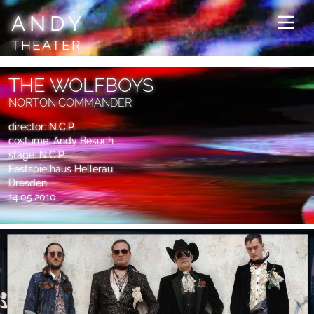
ANDY
THEATER
THE WOLFBOYS
NORTON.COMMANDER
director: N.C.P.
costume: Andy Besuch
stage: N.C.P.
Festspielhaus Hellerau
Dresden
14.05.2010