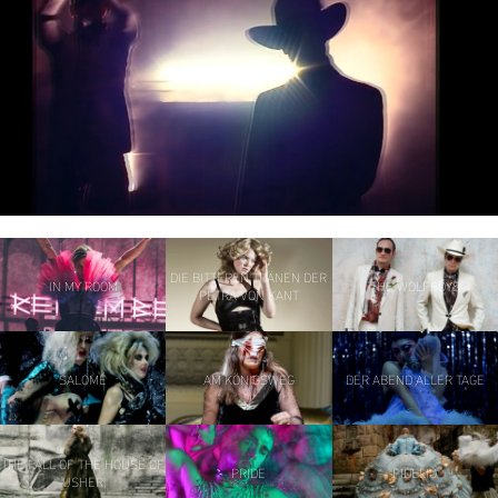
DIE BITTEREN TRÄNEN DER
IN MY ROOM
THE WOLFBOYS
PETRA VON KANT
SALOMÉ
AM KÖNIGSWEG
DER ABEND ALLER TAGE
THE FALL OF THE HOUSE OF
PRIDE
FIDELIO
USHER