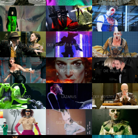
DIE RÄUBER
PENTHESILEA
ECHO 72
IM WEISSEN RÖSSL
DER MEISTER & MARGARITA
TOUCH
AN IDEAL HUSBAND
PLATONOW
DIE WILDENTE
ORLANDO
LAZARUS
DER MEISTER & MARGARITA
FEELING FAUST
SELBSTMÖRDER
OTHELLO