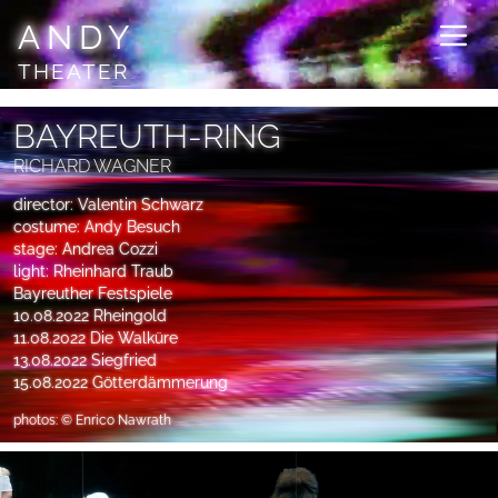
ANDY
THEATER
BAYREUTH-RING
RICHARD WAGNER
director: Valentin Schwarz
costume: Andy Besuch
stage: Andrea Cozzi
light: Rheinhard Traub
Bayreuther Festspiele
10.08.2022 Rheingold
11.08.2022 Die Walküre
13.08.2022 Siegfried
15.08.2022 Götterdämmerung
photos: © Enrico Nawrath